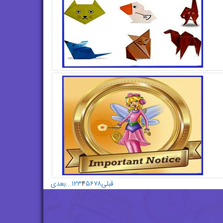
قبلی
۸
۷
۶
۵
۴
۳
۲
۱
...
بعدی