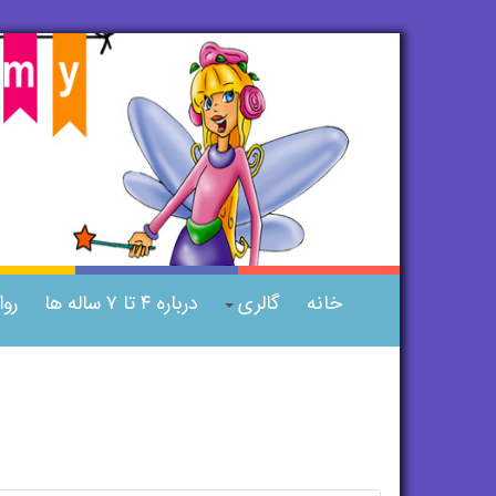
خانه
گالری
درباره ۴ تا ۷ ساله ها
رو