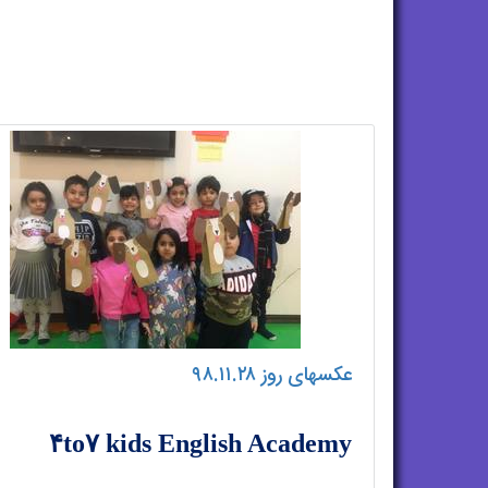
عکسهای روز ۹۸.۱۱.۲۸
۴to۷ kids English Academy