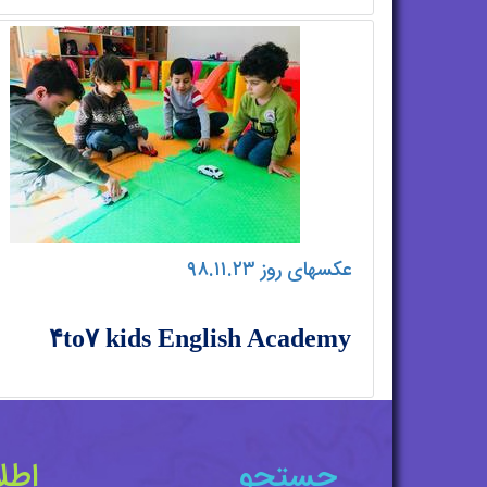
عکسهای روز ۹۸.۱۱.۲۳
۴to۷ kids English Academy
جستجو
اطل