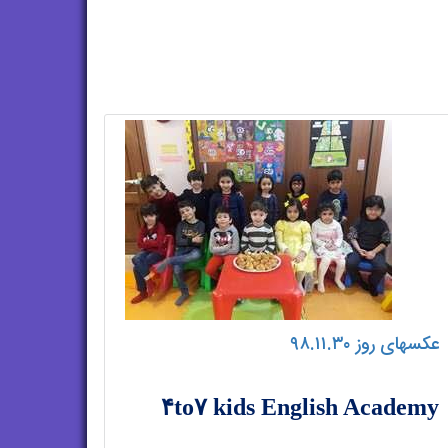
عکسهای روز ۹۸.۱۱.۳۰
۴to۷ kids English Academy