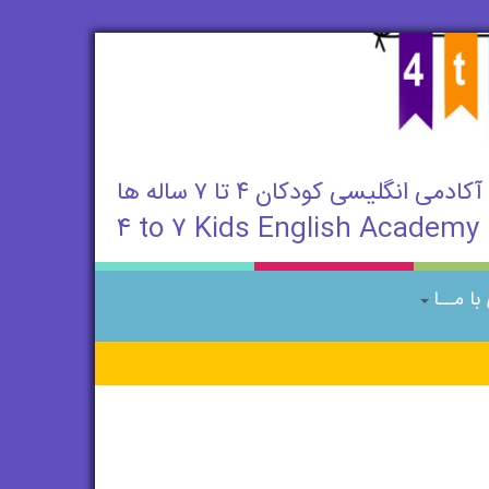
آکادمی انگلیسی کودکان ۴ تا ۷ ساله ها
۴ to ۷ Kids English Academy
ا مــا