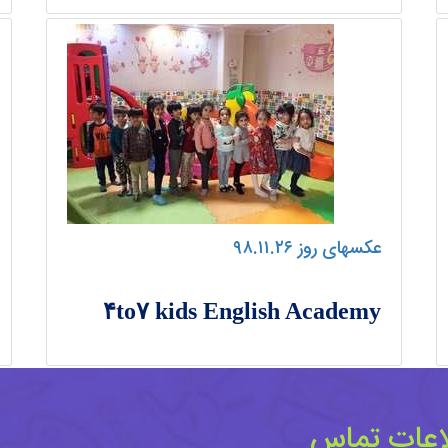
عکسهای روز ۹۸.۱۱.۲۶
۴to۷ kids English Academy
اعات تماس