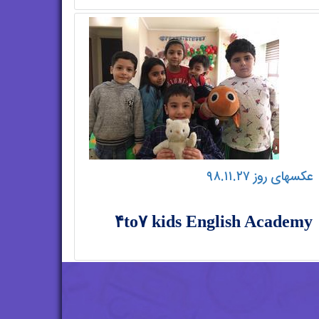
عکسهای روز ۹۸.۱۱.۲۷
۴to۷ kids English Academy