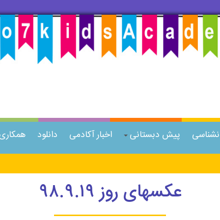
انشناسی
پیش دبستانی
اخبار آکادمی
دانلود
همکاری ب
عکسهای روز ۹۸.۹.۱۹